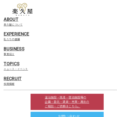
ABOUT
楽久屋について
EXPERIENCE
私たちの店舗
BUSINESS
事業紹介
TOPICS
ニュース・イベント
RECRUIT
採用情報
DO SAUNA ・ ESORAGOTO
温浴施設・銭湯・宿泊施設等の
洞サウナ・
企画・委託・賃貸・売買・再生の
ご相談・ご依頼はこちら。
絵空事Ｆビレッジ
店
お問い合わせ