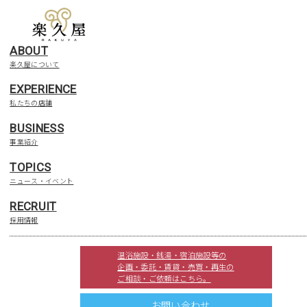
ABOUT
楽久屋について
EXPERIENCE
私たちの店舗
BUSINESS
事業紹介
TOPICS
ニュース・イベント
RECRUIT
採用情報
YUBUNE SODEGAURA
温浴施設・銭湯・宿泊施設等の
天然温泉 湯舞音 袖ケ浦店
企画・委託・賃貸・売買・再生の
ご相談・ご依頼はこちら。
お問い合わせ