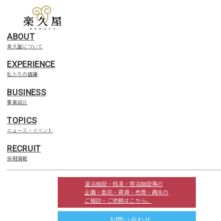
ABOUT
楽久屋について
EXPERIENCE
私たちの店舗
BUSINESS
新規開発事業
事業紹介
TOPICS
ニュース・イベント
（土地活用・スペース活
RECRUIT
採用情報
用）
温浴施設・銭湯・宿泊施設等の
企画・委託・賃貸・売買・再生の
ご相談・ご依頼はこちら。
お問い合わせ