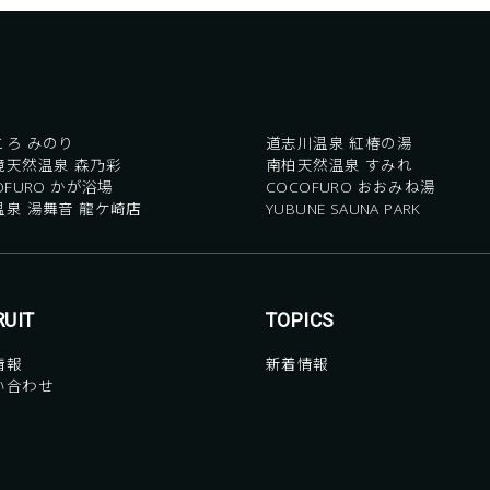
ころ みのり
道志川温泉 紅椿の湯
境天然温泉 森乃彩
南柏天然温泉 すみれ
OFURO かが浴場
COCOFURO おおみね湯
温泉 湯舞音 龍ケ崎店
YUBUNE SAUNA PARK
RUIT
TOPICS
情報
新着情報
い合わせ