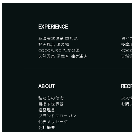
EXPERIENCE
稲城天然温泉 季乃彩
湯ど
野天風呂 湯の郷
多摩
COCOFURO たかの湯
COC
天然温泉 湯舞音 袖ケ浦店
天然
ABOUT
REC
私たちの使命
求人
目指す世界観
お問
経営理念
ブランドスローガン
代表メッセージ
会社概要