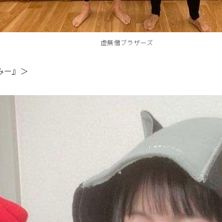
虚無僧ブラザーズ
みー』＞