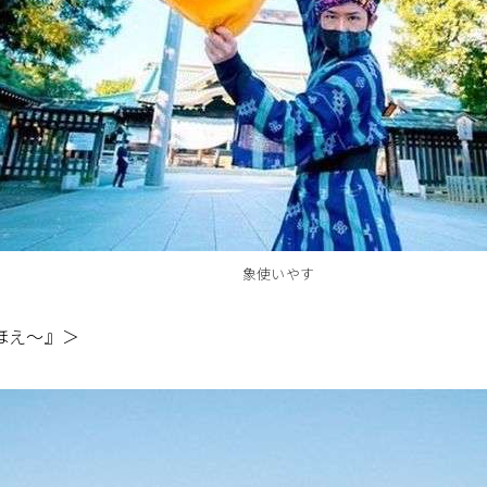
象使いやす
ほえ～』＞