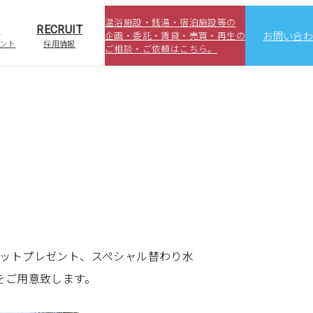
温浴施設・銭湯・宿泊施設等の
S
RECRUIT
企画・委託・賃貸・売買・再生の
お問い合
ント
採用情報
ご相談・ご依頼はこちら。
ットプレゼント、スペシャル替わり水
をご用意致します。