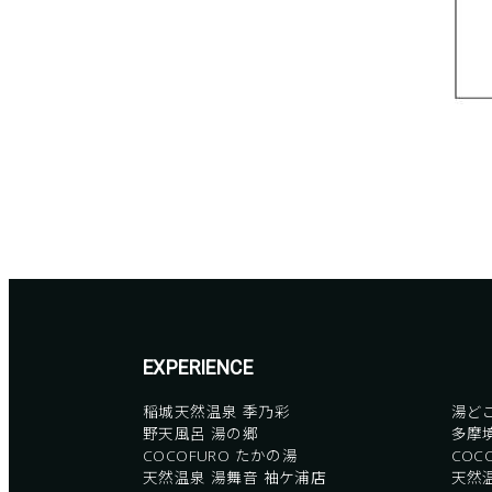
EXPERIENCE
稲城天然温泉 季乃彩
湯ど
野天風呂 湯の郷
多摩
COCOFURO たかの湯
COC
天然温泉 湯舞音 袖ケ浦店
天然