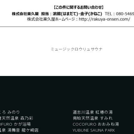
ミュージックロウリュサウナ
ころ みのり
道志川温泉 紅椿の湯
境天然温泉 森乃彩
南柏天然温泉 すみれ
OFURO かが浴場
COCOFURO おおみね湯
温泉 湯舞音 龍ケ崎店
YUBUNE SAUNA PARK