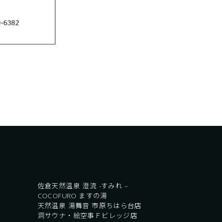
佐倉天然温泉 澄流 -すみれ –
COCOFURO ますの湯
天然温泉 湯舞音 市原ちはら台店
洞サウナ・絵空事Ｆビレッジ店