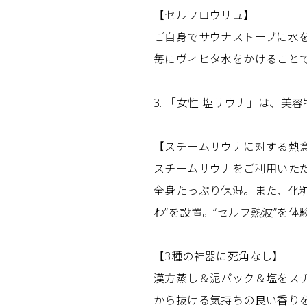
【セルフロウリュ】
ご自身でサウナストーブに水
毎にヴィヒタ水をかけること
3. 「女性 塩サウナ」は、美容
【スチームサウナに対する熱
スチームサウナをご利用いた
全身たっぷり保湿。また、化
わ”を設置。“セルフ熱波”を体
【3種の神器に死角なし】
漢方蒸し＆泥パック＆塩をス
から抜ける気持ちの良い香り