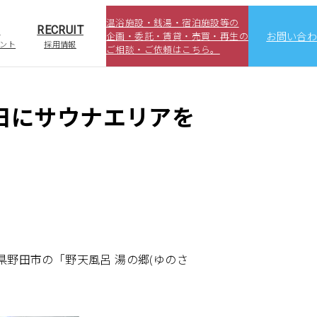
温浴施設・銭湯・宿泊施設等の
S
RECRUIT
企画・委託・賃貸・売買・再生の
お問い合
ント
採用情報
ご相談・ご依頼はこちら。
7日にサウナエリアを
葉県野田市の「野天風呂 湯の郷(ゆのさ