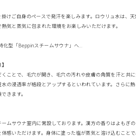
を掛けご自身のペースで発汗を楽しみます。ロウリュ水は、天
で熱気と蒸気に包まれた環境をお楽しみいただけます。
特化型「Beppinスチームサウナ」へ…
意】
だくことで、毛穴が開き、毛穴の汚れや皮膚の角質を汗と共に
粧水の浸透率が格段とアップするといわれています。さらに熱
験できます。
チームサウナ室内に常設しております。漢方の香りはよもぎの
を体感いただけます。身体に塗った塩が蒸気と溶け込むことで