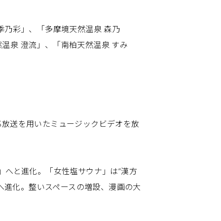
季乃彩」、「多摩境天然温泉 森乃
然温泉 澄流」、「南柏天然温泉 すみ
S放送を用いたミュージックビデオを放
」へと進化。「女性塩サウナ」は“漢方
」へ進化。整いスペースの増設、漫画の大