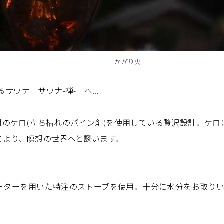
かがり火
宿るサウナ「サウナ-禅-」へ…
材のケロ(立ち枯れのパイン剤)を使用している贅沢設計。ケ
により、瞑想の世界へと誘います。
ヒーターを用いた特注のストーブを使用。十分に水分をお取り