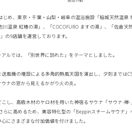
施設外観
はじめ、東京・千葉・山梨・岐阜の温浴施設「稲城天然温泉 
川温泉 紅椿の湯」、「COCOFURO ますの湯」、「佐倉天
の湯」の9店舗を運営しております。
ーアルでは、「別世界に訪れた」をテーマとしました。
な送風機の増設による多角的熱風天国を演出し、夕刻まではC
サウナの窓から見えるかがり火の炎。
こし、高級木材のケロ材を用いた神宿るサウナ「サウナ-禅-
さらに高めるため、美容特化型の「Beppinスチームサウナ
中心にさまざまな付加価値を付けました。