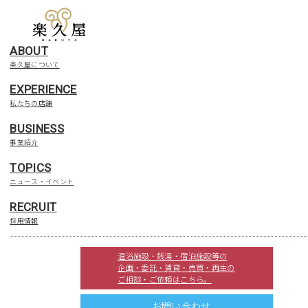
ABOUT
楽久屋について
昨年11/30にグランドオープンし
EXPERIENCE
私たちの店舗
埼玉県羽生市のスーパー銭湯
BUSINESS
「YUBUNE SAUNA PARK -はに
事業紹介
TOPICS
うの湯-」が好調につき新プラン
ニュース・イベント
場 おふろ×サウナ×エンタメが炸
RECRUIT
採用情報
裂！
温浴施設・銭湯・宿泊施設等の
企画・委託・賃貸・売買・再生の
2026年1月7日
NEWS
ご相談・ご依頼はこちら。
お問い合わせ